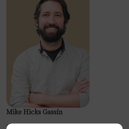
Mike Hicks Gassín
Soy psicólogo general sanitario con número de colegiado