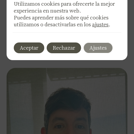
AN-11360 por Universidad de Cádiz. Mi trayectoria como
Utilizamos cookies para ofrecerte la mejor
psicólogo empezó en Estados Unidos con un grado de
experiencia en nuestra web.
psicología de James Madison University en Virginia. A lo
Puedes aprender más sobre qué cookies
largo de mi carrera como psicólogo, me he especializado
utilizamos o desactivarlas en los
ajustes
.
en análisis de conducta,...
Leer más
Aceptar
Rechazar
Ajustes