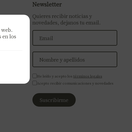
Newsletter
Quieres recibir noticias y
novedades, dejanos tu email.
a web.
m
 en los
He leído y acepto los
términos legales
Acepto recibir comunicaciones y novedades