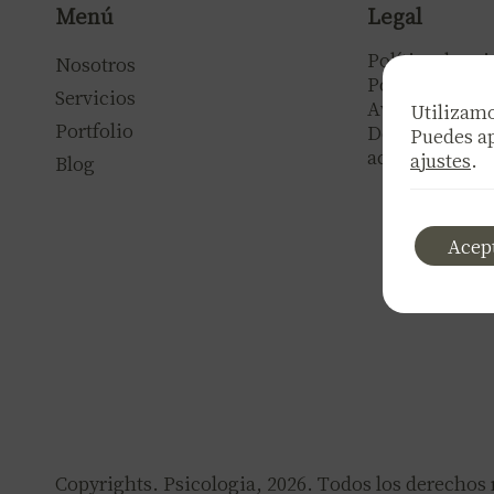
Menú
Legal
Política de pr
Nosotros
Política de co
Servicios
Aviso legal
Utilizamo
Portfolio
Declaración d
Puedes ap
accesibilidad
ajustes
.
Blog
Acep
Copyrights. Psicologia, 2026. Todos los derechos 