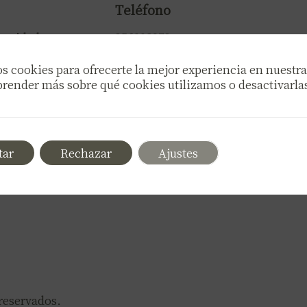
Teléfono
ivacidad
856003978
okies
Correo electrónico
s cookies para ofrecerte la mejor experiencia en nuestr
e
contacto.centrorigami@gmail.co
render más sobre qué cookies utilizamos o desactivarlas
Nuestras Redes
tar
Rechazar
Ajustes
reservados.