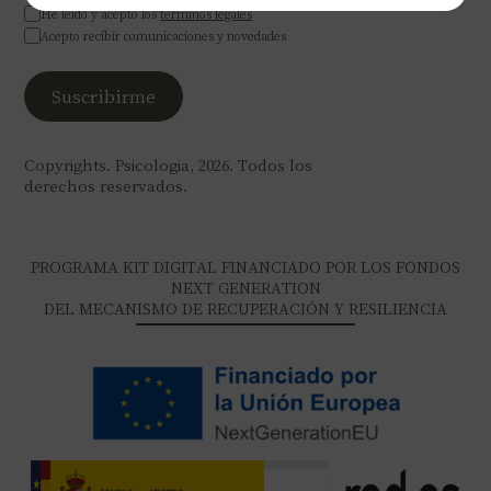
He leído y acepto los
términos legales
Acepto recibir comunicaciones y novedades
Copyrights. Psicologia, 2026. Todos los
derechos reservados.
PROGRAMA KIT DIGITAL FINANCIADO POR LOS FONDOS
NEXT GENERATION
DEL MECANISMO DE RECUPERACIÓN Y RESILIENCIA