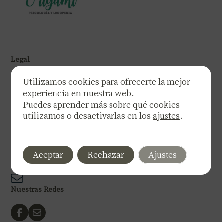
Legal
Política de privacidad
Utilizamos cookies para ofrecerte la mejor
Política de cookies
experiencia en nuestra web.
Aviso legal
Puedes aprender más sobre qué cookies
Declaración de accesibilidad
utilizamos o desactivarlas en los
ajustes
.
Teléfono
Aceptar
Rechazar
Ajustes
Correo electrónico
Nuestras Redes